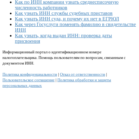
Как по ИНН компании узнать среднесписочную
численность работников
Как узнать ИНН службы судебных приставов
Как узнать ИНН суда, и почему их нет в ЕГРЮЛ
Как через Госуслуги поменять фамилию в свидетельстве
ИНН
Как узнать, когда выдан ИНН: проверка даты
присвоения
Информационный портал о идентификационном номере
налогоплательщика. Помощь пользователям по вопросам, связанным с
документом ИНН.
Политика конфиденциальности
|
Отказ от ответственности
|
Пользовательское соглашение
|
Политика обработки и защиты
персональных данных