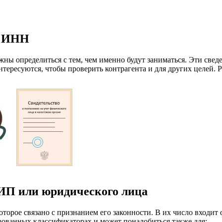
у ИНН
ны определиться с тем, чем именно будут заниматься. Эти све
тересуются, чтобы проверить контрагента и для других целей. 
и ИП или юридического лица
оторое связано с признанием его законности. В их число входи
рованных классификаторах и может понадобиться также для: