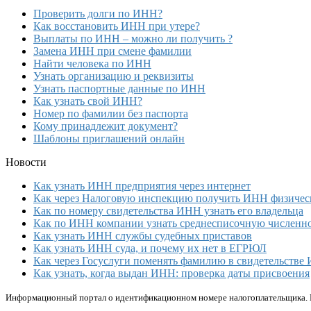
Проверить долги по ИНН?
Как восстановить ИНН при утере?
Выплаты по ИНН – можно ли получить ?
Замена ИНН при смене фамилии
Найти человека по ИНН
Узнать организацию и реквизиты
Узнать паспортные данные по ИНН
Как узнать свой ИНН?
Номер по фамилии без паспорта
Кому принадлежит документ?
Шаблоны приглашений онлайн
Новости
Как узнать ИНН предприятия через интернет
Как через Налоговую инспекцию получить ИНН физичес
Как по номеру свидетельства ИНН узнать его владельца
Как по ИНН компании узнать среднесписочную численно
Как узнать ИНН службы судебных приставов
Как узнать ИНН суда, и почему их нет в ЕГРЮЛ
Как через Госуслуги поменять фамилию в свидетельстве
Как узнать, когда выдан ИНН: проверка даты присвоения
Информационный портал о идентификационном номере налогоплательщика. 