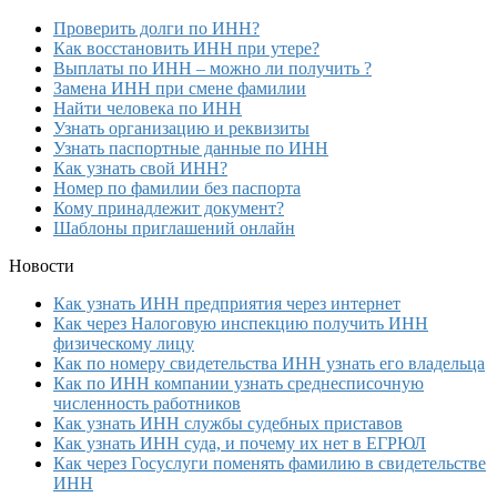
Проверить долги по ИНН?
Как восстановить ИНН при утере?
Выплаты по ИНН – можно ли получить ?
Замена ИНН при смене фамилии
Найти человека по ИНН
Узнать организацию и реквизиты
Узнать паспортные данные по ИНН
Как узнать свой ИНН?
Номер по фамилии без паспорта
Кому принадлежит документ?
Шаблоны приглашений онлайн
Новости
Как узнать ИНН предприятия через интернет
Как через Налоговую инспекцию получить ИНН
физическому лицу
Как по номеру свидетельства ИНН узнать его владельца
Как по ИНН компании узнать среднесписочную
численность работников
Как узнать ИНН службы судебных приставов
Как узнать ИНН суда, и почему их нет в ЕГРЮЛ
Как через Госуслуги поменять фамилию в свидетельстве
ИНН