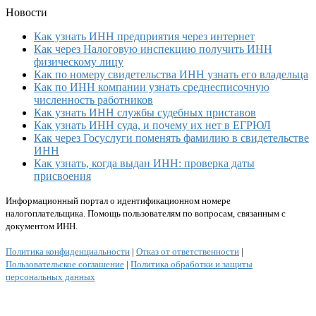
Новости
Как узнать ИНН предприятия через интернет
Как через Налоговую инспекцию получить ИНН
физическому лицу
Как по номеру свидетельства ИНН узнать его владельца
Как по ИНН компании узнать среднесписочную
численность работников
Как узнать ИНН службы судебных приставов
Как узнать ИНН суда, и почему их нет в ЕГРЮЛ
Как через Госуслуги поменять фамилию в свидетельстве
ИНН
Как узнать, когда выдан ИНН: проверка даты
присвоения
Информационный портал о идентификационном номере
налогоплательщика. Помощь пользователям по вопросам, связанным с
документом ИНН.
Политика конфиденциальности
|
Отказ от ответственности
|
Пользовательское соглашение
|
Политика обработки и защиты
персональных данных