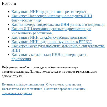
Новости
Как узнать ИНН предприятия через интернет
Как через Налоговую инспекцию получить ИНН
физическому лицу
Как по номеру свидетельства ИНН узнать его владельца
Как по ИНН компании узнать среднесписочную
численность работников
Как узнать ИНН службы судебных приставов
Как узнать ИНН суда, и почему их нет в ЕГРЮЛ
Как через Госуслуги поменять фамилию в свидетельстве
ИНН
Как узнать, когда выдан ИНН: проверка даты
присвоения
Информационный портал о идентификационном номере
налогоплательщика. Помощь пользователям по вопросам, связанным с
документом ИНН.
Политика конфиденциальности
|
Отказ от ответственности
|
Пользовательское соглашение
|
Политика обработки и защиты
персональных данных