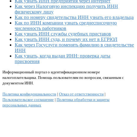
Как узнать ИНН предприятия через интернет
Как через Налоговую инспекцию получить ИНН
физическому лицу
Как по номеру свидетельства ИНН узнать его владельца
Как по ИНН компании узнать среднесписочную
численность работников
Как узнать ИНН службы судебных приставов
Как узнать ИНН суда, и почему их нет в ЕГРЮЛ
Как через Госуслуги поменять фамилию в свидетельстве
ИНН
Как узнать, когда выдан ИНН: проверка даты
присвоения
Информационный портал о идентификационном номере
налогоплательщика. Помощь пользователям по вопросам, связанным с
документом ИНН.
Политика конфиденциальности
|
Отказ от ответственности
|
Пользовательское соглашение
|
Политика обработки и защиты
персональных данных