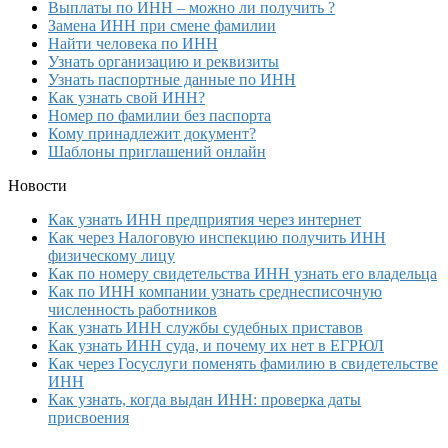
Выплаты по ИНН – можно ли получить ?
Замена ИНН при смене фамилии
Найти человека по ИНН
Узнать организацию и реквизиты
Узнать паспортные данные по ИНН
Как узнать свой ИНН?
Номер по фамилии без паспорта
Кому принадлежит документ?
Шаблоны приглашений онлайн
Новости
Как узнать ИНН предприятия через интернет
Как через Налоговую инспекцию получить ИНН
физическому лицу
Как по номеру свидетельства ИНН узнать его владельца
Как по ИНН компании узнать среднесписочную
численность работников
Как узнать ИНН службы судебных приставов
Как узнать ИНН суда, и почему их нет в ЕГРЮЛ
Как через Госуслуги поменять фамилию в свидетельстве
ИНН
Как узнать, когда выдан ИНН: проверка даты
присвоения