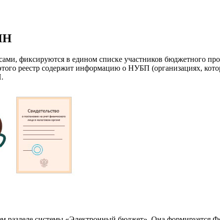
НН
сами, фиксируются в едином списке участников бюджетного пр
этого реестр содержит информацию о НУБП (организациях, котор
.
щем разделе системы «Электронный бюджет». Она формируется Ф