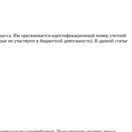
оцесса. Им присваивается идентификационный номер учетной
ые не участвуют в бюджетной деятельности). В данной статье
едеральным казначейством. Пользователи системы могут