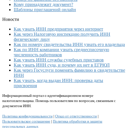
Кому принадлежит документ?
Шаблоны приглашений онлайн
Новости
Как узнать ИНН предприятия через интернет
Как через Налоговую инспекцию получить ИНН
физическому лицу
Как по номеру свидетельства ИНН узнать его владельца
Как по ИНН компании узнать среднесписочную
численность работников
Как узнать ИНН службы судебных приставов
Как узнать ИНН суда, и почему их нет в ЕГРЮЛ
Как через Госуслуги поменять фамилию в свидетельстве
ИНН
Как узнать, когда выдан ИНН: проверка даты
присвоения
Информационный портал о идентификационном номере
налогоплательщика. Помощь пользователям по вопросам, связанным с
документом ИНН.
Политика конфиденциальности
|
Отказ от ответственности
|
Пользовательское соглашение
|
Политика обработки и защиты
персональных данных