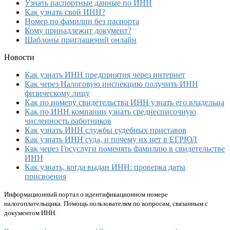
Узнать паспортные данные по ИНН
Как узнать свой ИНН?
Номер по фамилии без паспорта
Кому принадлежит документ?
Шаблоны приглашений онлайн
Новости
Как узнать ИНН предприятия через интернет
Как через Налоговую инспекцию получить ИНН
физическому лицу
Как по номеру свидетельства ИНН узнать его владельца
Как по ИНН компании узнать среднесписочную
численность работников
Как узнать ИНН службы судебных приставов
Как узнать ИНН суда, и почему их нет в ЕГРЮЛ
Как через Госуслуги поменять фамилию в свидетельстве
ИНН
Как узнать, когда выдан ИНН: проверка даты
присвоения
Информационный портал о идентификационном номере
налогоплательщика. Помощь пользователям по вопросам, связанным с
документом ИНН.