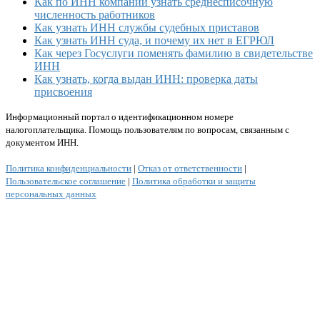
Как по ИНН компании узнать среднесписочную
численность работников
Как узнать ИНН службы судебных приставов
Как узнать ИНН суда, и почему их нет в ЕГРЮЛ
Как через Госуслуги поменять фамилию в свидетельстве
ИНН
Как узнать, когда выдан ИНН: проверка даты
присвоения
Информационный портал о идентификационном номере
налогоплательщика. Помощь пользователям по вопросам, связанным с
документом ИНН.
Политика конфиденциальности
|
Отказ от ответственности
|
Пользовательское соглашение
|
Политика обработки и защиты
персональных данных