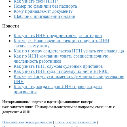
Как узнать свой ИНН?
Номер по фамилии без паспорта
Кому принадлежит документ?
Шаблоны приглашений онлайн
Новости
Как узнать ИНН предприятия через интернет
Как через Налоговую инспекцию получить ИНН
физическому лицу
Как по номеру свидетельства ИНН узнать его владельца
Как по ИНН компании узнать среднесписочную
численность работников
Как узнать ИНН службы судебных приставов
Как узнать ИНН суда, и почему их нет в ЕГРЮЛ
Как через Госуслуги поменять фамилию в свидетельстве
ИНН
Как узнать, когда выдан ИНН: проверка даты
присвоения
Информационный портал о идентификационном номере
налогоплательщика. Помощь пользователям по вопросам, связанным с
документом ИНН.
Политика конфиденциальности
|
Отказ от ответственности
|